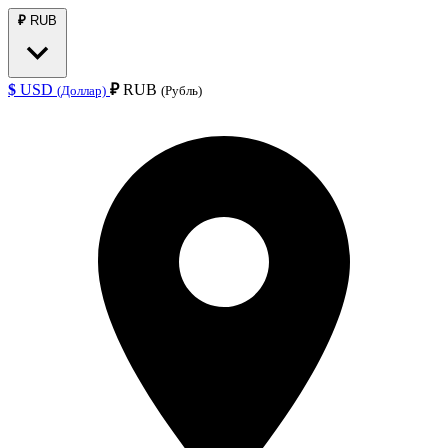
₽
RUB
$
USD
₽
RUB
(Доллар)
(Рубль)